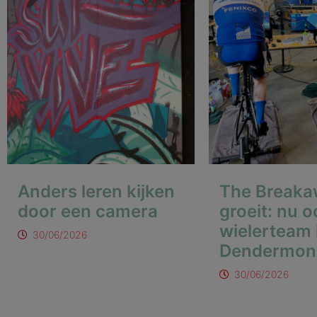
Anders leren kijken
The Break
door een camera
groeit: nu 
wielerteam 
30/06/2026
Dendermon
30/06/2026