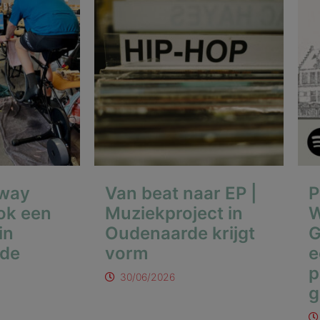
away
Van beat naar EP |
P
ook een
Muziekproject in
W
in
Oudenaarde krijgt
G
de
vorm
e
p
30/06/2026
g