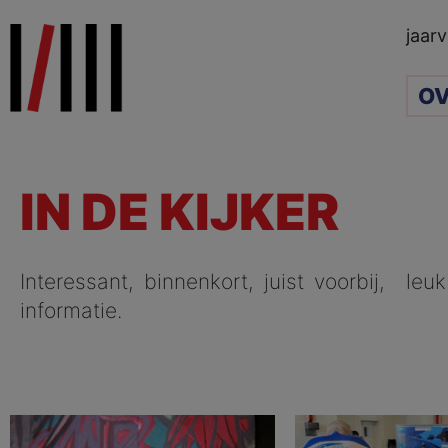
Ga
jaarv
naar
de
OV
inhoud
IN DE KIJKER
Interessant, binnenkort, juist voorbij, l
informatie.