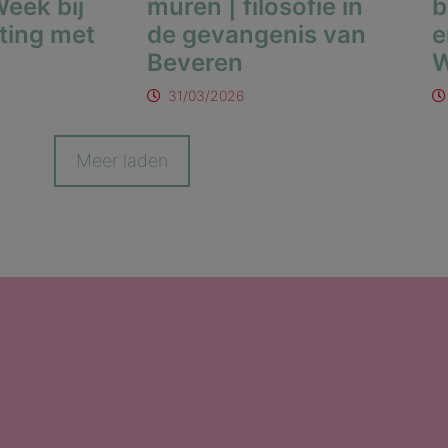
eek bij
muren | filosofie in
b
ting met
de gevangenis van
e
Beveren
W
31/03/2026
Meer laden