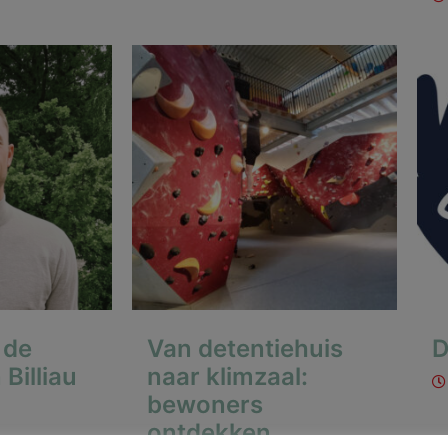
 de
Van detentiehuis
D
 Billiau
naar klimzaal:
bewoners
ontdekken