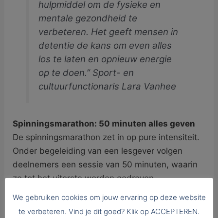
hulpmiddel om de fysieke en
mentale gezondheid te
verbeteren. Het geeft mensen in
detentie de kans om even alles
los te laten en opnieuw energie
op te doen.” Sport- en
cultuurfunctionaris Lara Vanhee
Spinningsmarathon: 50 minuten alles geven
De spinningsmarathon zet in op pure intensiteit.
Onder begeleiding van een lesgever volgen
deelnemers een sessie van 50 minuten, waarin
ze tot het uiterste worden gedreven.
Tijdens het evenement werden vier sessies na
We gebruiken cookies om jouw ervaring op deze website
elkaar georganiseerd, telkens met een nieuwe
te verbeteren. Vind je dit goed? Klik op ACCEPTEREN.