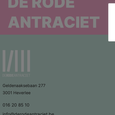
DE RODE
ANTRACIET
Geldenaaksebaan 277
3001 Heverlee
016 20 85 10
info@derodeantraciet.be