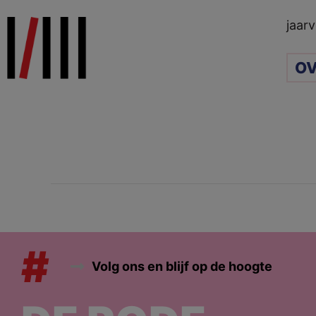
Ga
jaarv
naar
de
OV
inhoud
#
Volg ons en blijf op de hoogte