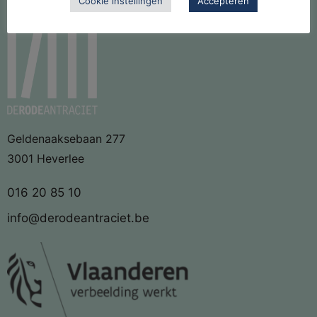
Cookie instellingen
Accepteren
Geldenaaksebaan 277
3001 Heverlee
016 20 85 10
info@derodeantraciet.be