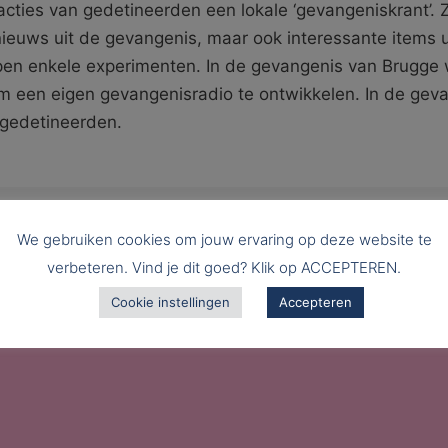
ties van gedetineerden een lokale ‘gevangeniskrant’. Z
ieuws uit de gevangenis, maar ook interessante items 
epen enkele experimenten. In de gevangenis van Brugg
om een eigen gevangenisradio te ontwikkelen. In de gev
 gedetineerden.
We gebruiken cookies om jouw ervaring op deze website te
verbeteren. Vind je dit goed? Klik op ACCEPTEREN.
Cookie instellingen
Accepteren