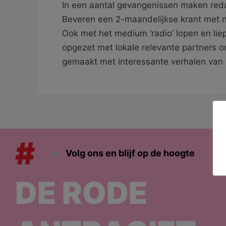
In een aantal gevangenissen maken redac
Beveren een 2-maandelijkse krant met n
Ook met het medium ‘radio’ lopen en li
opgezet met lokale relevante partners 
gemaakt met interessante verhalen van
#
Volg ons en blijf op de hoogte
DE RODE