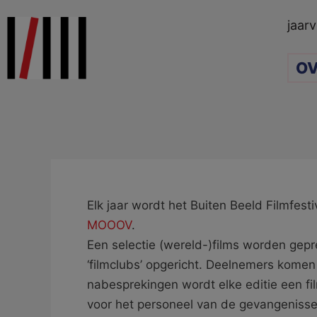
Ga
jaarv
naar
de
OV
inhoud
Elk jaar wordt het Buiten Beeld Filmfest
MOOOV
.
Een selectie (wereld-)films worden gep
‘filmclubs’ opgericht. Deelnemers komen 
nabesprekingen wordt elke editie een f
voor het personeel van de gevangeniss