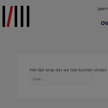
Ga
Zoek
jaarv
naar
naar:
de
OV
inhoud
Het lijkt erop dat we niet kunnen vinde