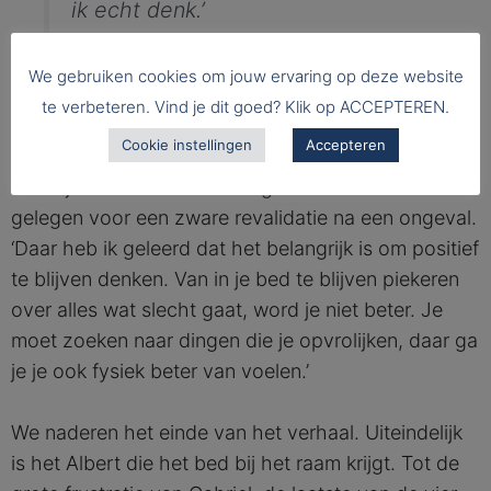
ik echt denk.’
We gebruiken cookies om jouw ervaring op deze website
te verbeteren. Vind je dit goed? Klik op ACCEPTEREN.
‘Ik herken het stuk over Franz die geneest door te
Cookie instellingen
Accepteren
vertellen over wat hij buiten ziet,’ zegt Julie. In haar
kinderjaren heeft ze ook lang in het ziekenhuis
gelegen voor een zware revalidatie na een ongeval.
‘Daar heb ik geleerd dat het belangrijk is om positief
te blijven denken. Van in je bed te blijven piekeren
over alles wat slecht gaat, word je niet beter. Je
moet zoeken naar dingen die je opvrolijken, daar ga
je je ook fysiek beter van voelen.’
We naderen het einde van het verhaal. Uiteindelijk
is het Albert die het bed bij het raam krijgt. Tot de