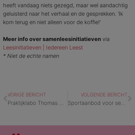
heeft vandaag niets gezegd, maar wel aandachtig
geluisterd naar het verhaal en de gesprekken. ‘Ik
kom terug en niet alleen voor de koffie!’
Meer info over
samenleesinitiatieven
via
Leesinitiatieven | Iedereen Leest
* Niet de echte namen
Vorige
V
VORIGE BERICHT
VOLGENDE BERICHT
Praktijklabo Thomas More | Gevangenissen van Beveren en Antwerpen
Sportaanbod voor senioren | Gevangenis van Brugge