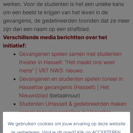
werken. Voor de studenten is het een unieke kans
om een beeld te krijgen van het leven in de
gevangenis, de gedetineerden toonden dat ze meer
zijn dan een naam op een strafblad.
Verschillende media berichtten over het
initiatief:
Gevangenen spelen samen met studenten
theater in Hasselt: “Het maakt ons weer
mens” | VRT NWS: nieuws
Gevangenen en studenten spelen toneel in
Hasseltse gevangenis (Hasselt) | Het
Nieuwsblad
(betaalmuur)
Studenten UHasselt & gedetineerden maken
samen toneelvoorstelling in Hasseltse
gevangenis – TV Limburg
We gebruiken cookies om jouw ervaring op deze website
te verbeteren. Vind je dit goed? Klik op ACCEPTEREN.