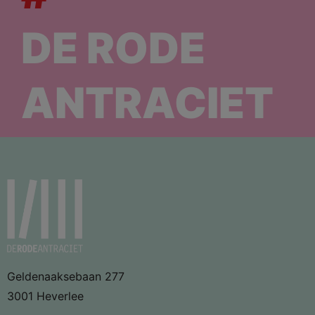
DE RODE
ANTRACIET
Geldenaaksebaan 277
3001 Heverlee