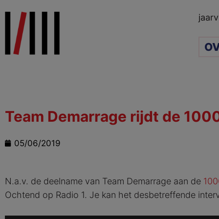
Ga
jaarv
naar
de
OV
inhoud
Team Demarrage rijdt de 1000
05/06/2019
N.a.v. de deelname van Team Demarrage aan de
10
Ochtend op Radio 1. Je kan het desbetreffende interv