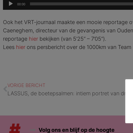
Audiospeler
00:00
Ook het VRT-journaal maakte een mooie reportage over 
Caeneghem, directeur van de gevangenis van Oudenaa
reportage
hier
bekijken (van 5’25” – 7’05”).
Lees
hier
ons persbericht over de 1000km van Team
Vorige
VORIGE BERICHT
#
Volg ons en blijf op de hoogte