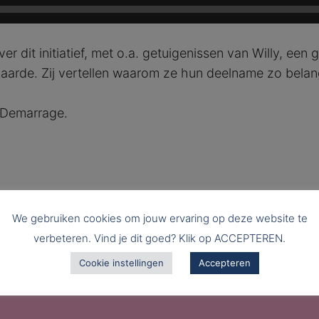
dit initiatief, met o.a. getuigenissen van Willy, een 
rde. Zij vertellen waarom ze hun deelname zo belangr
 Demarrage.
We gebruiken cookies om jouw ervaring op deze website te
LASSUS, de boetepsalmen: intiem portret van drie gedetineerde vrouwen
verbeteren. Vind je dit goed? Klik op ACCEPTEREN.
Cookie instellingen
Accepteren