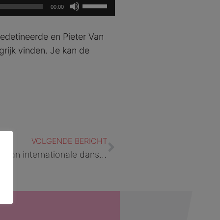
Gebruik
00:00
Omhoog/Omlaag
pijltoetsen
gedetineerde en Pieter Van
om
ijk vinden. Je kan de
het
volume
te
verhogen
of
te
Volgende
verlagen.
VOLGENDE BERICHT
Persbericht: Vrouwelijke gedetineerden gaan internationale dansuitdaging aan