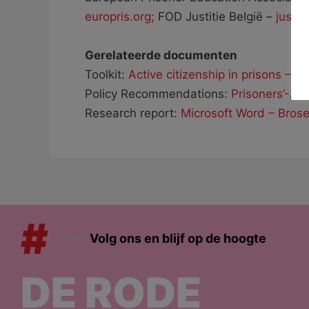
europris.org;
FOD Justitie België –
justit
Gerelateerde documenten
Toolkit:
Active citizenship in prisons – P
Policy Recommendations:
Prisoners’-Ac
Research report:
Microsoft Word – Brose
#
Volg ons en blijf op de hoogte
DE RODE