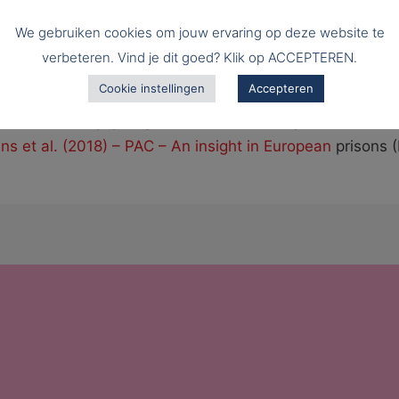
ie.belgium.be
We gebruiken cookies om jouw ervaring op deze website te
verbeteren. Vind je dit goed? Klik op ACCEPTEREN.
Cookie instellingen
Accepteren
risoners’ Education Trust
tive-Citizenship-policy-recommendations.pdf
ns et al. (2018) – PAC – An insight in European
prisons 