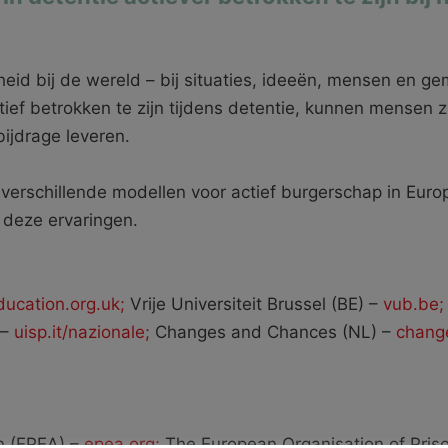
heid bij de wereld – bij situaties, ideeën, mensen en
ctief betrokken te zijn tijdens detentie, kunnen mensen
ijdrage leveren.
van verschillende modellen voor actief burgerschap in Eu
 deze ervaringen.
ducation.org.uk;
Vrije Universiteit Brussel (BE) –
vub.be;
 –
uisp.it/nazionale;
Changes and Chances (NL) –
chang
n (EPEA) –
epea.org;
The European Organisation of Priso