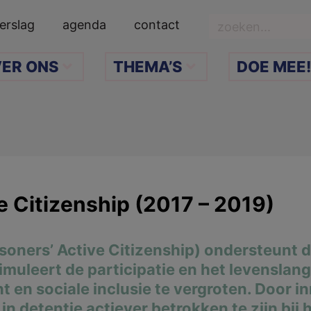
Zoeken
erslag
agenda
contact
ER ONS
THEMA’S
DOE MEE!
e Citizenship (2017 – 2019)
soners’ Active Citizenship) ondersteunt d
stimuleert de participatie en het levenslan
en sociale inclusie te vergroten. Door i
n detentie actiever betrokken te zijn bij