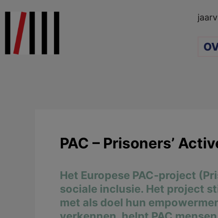
Ga
jaarv
naar
de
OV
inhoud
PAC – Prisoners’ Activ
Het Europese PAC-project (Pri
sociale inclusie. Het project 
met als doel hun empowerment 
verkennen, helpt PAC mensen i