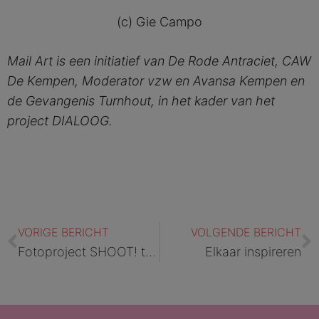
(c) Gie Campo
Mail Art is een initiatief van De Rode Antraciet, CAW
De Kempen, Moderator vzw en Avansa Kempen en
de Gevangenis Turnhout, in het kader van het
project DIALOOG.
Vorige
V
VORIGE BERICHT
VOLGENDE BERICHT
Fotoproject SHOOT! toont detentie zoals het is
Elkaar inspireren