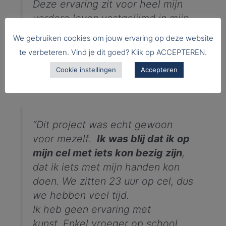
Deze ervaring zit voor heel mijn
verdere leven vastgelijmd in mijn
hart!”
(deelnemer buiten de
We gebruiken cookies om jouw ervaring op deze website
gevangenis)
te verbeteren. Vind je dit goed? Klik op ACCEPTEREN.
Cookie instellingen
Accepteren
Ontmoeting & inspiratie
“Dit project was echt gewoon
voor mezelf.
Ik was blij dat ik op
mijn cel met iets kon bezig zijn
,
dat ik iets met mijn handen kon
doen. We zitten 23 uur op cel, dus
we hebben veel tijd.
Ik heb geen ervaring met
kunst. Enkel vroeger op school