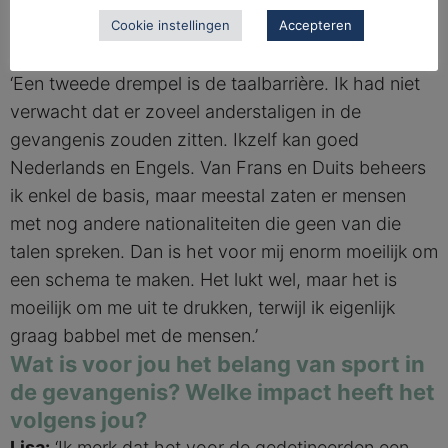
aanbod want niet iedereen houdt van trainen met
Cookie instellingen
Accepteren
gewichten.’
‘Een tweede drempel is de taalbarrière. Ik had niet
verwacht dat er zoveel anderstaligen in de
gevangenis zouden zitten. Ikzelf kan goed
Nederlands en Engels. Van Frans en Duits beheers
ik enkel de basis, maar meestal zaten er mensen
met nog andere nationaliteiten die geen van die
talen spreken. Dan is het voor mij enorm moeilijk om
een schema te maken. Het lukt wel, maar het is
moeilijk om me uit te drukken, terwijl ik eigenlijk
graag babbel met de mensen.’
Wat is voor jou het belang van sport in
de gevangenis? Welke impact heeft het
volgens jou?
Lisa:
‘Ik merk dat het voor de gedetineerden een