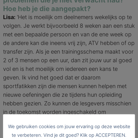
problemen die je niet verwacht had?
Hoe heb je die aangepakt?
Lisa:
‘Het is moeilijk om deelnemers wekelijks op te
volgen. Je werkt bijvoorbeeld 8 weken aan een stuk
met een bepaalde persoon en van de ene week op
de andere kan die ineens vrij zijn, ATV hebben of op
transfer zijn. Als je een trainingsschema maakt voor
2 of 3 mensen op een uur, dan zit jouw uur al goed
vol en is het moeilijk om iedereen een kans te
geven. Ik vind het goed dat er daarom
sportfatikken zijn die mensen kunnen helpen met
nieuwe oefeningen die ze tijdens hun opleiding
hebben gezien. Zo kunnen de lesgevers misschien
in de toekomst worden ingeschakeld om
groepslessen of bewegingslessen te geven zoals
We gebruiken cookies om jouw ervaring op deze website
basketbal, volleybal, badminton… naast de
te verbeteren. Vind je dit goed? Klik op ACCEPTEREN.
fitnesssessies. Zo krijgen de gedetineerden meer