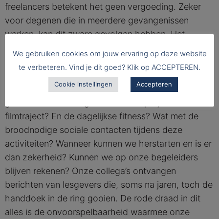
freelancers betekent het geen vergoeding. Zeker
voor degenen die in meerdere gevangenissen
werken, kan dit zware gevolgen hebben. Het
perspectief verdween zowel voor de gedetineerden
We gebruiken cookies om jouw ervaring op deze website
als voor onze partners. Dit geldt natuurlijk ook voor
te verbeteren. Vind je dit goed? Klik op ACCEPTEREN.
onze collega’s die dagelijks in dit systeem werken.
Cookie instellingen
Accepteren
Wat doe je met een opleiding start2coach? Wat
gebeurt er met een gestart theaterproject of een
filmtraject? En de dagelijkse fitness? Wat met de
broodnodige sociale contacten tijdens deze
activiteiten? Wanneer kunnen we herstarten en is er
dan zekerheid? Kunnen we op onze begeleiders
blijven rekenen? Onze collega’s ontvangen
berichten van lesgevers die, soms na jaren, toch de
handdoek in de ring gooien. De rode draad in dit
alles is de onvoorspelbaarheid waarmee onze