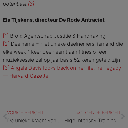
potentieel.
[3]
Els Tijskens, directeur De Rode Antraciet
[1]
Bron: Agentschap Justitie & Handhaving
[2]
Deelname = niet unieke deelnemers, iemand die
elke week 1 keer deelneemt aan fitnes of een
muzieksessie zal op jaarbasis 52 keren geteld zijn
[3]
Angela Davis looks back on her life, her legacy
— Harvard Gazette
Vorige
V
VORIGE BERICHT
VOLGENDE BERICHT
De unieke kracht van de buitenploeg
High Intensity Training | Gevangenis van Mechelen