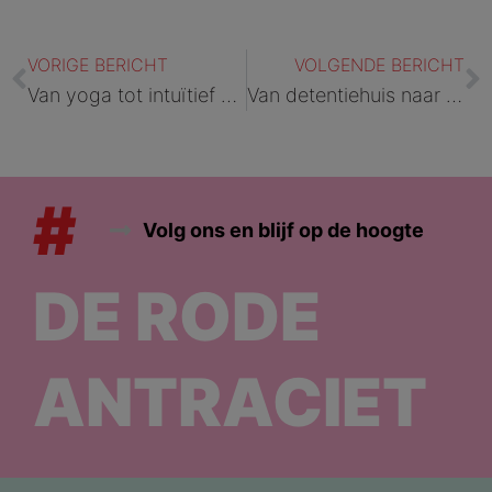
Vorige
V
VORIGE BERICHT
VOLGENDE BERICHT
Van yoga tot intuïtief schilderen: samenwerking met ToBe Kempen binnen de muren
Van detentiehuis naar klimzaal: bewoners ontdekken boulderen in Herentals
#
Volg ons en blijf op de hoogte
DE RODE
ANTRACIET