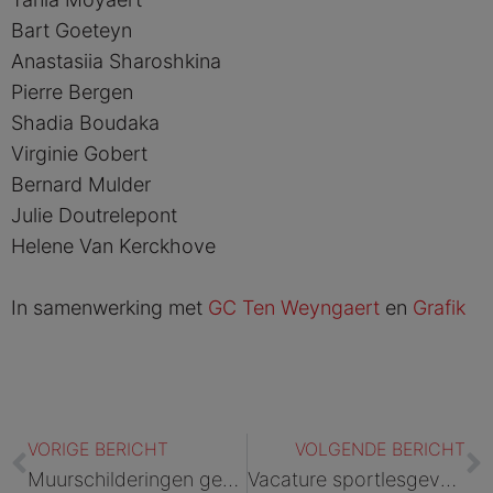
Bart Goeteyn
Anastasiia Sharoshkina
Pierre Bergen
Shadia Boudaka
Virginie Gobert
Bernard Mulder
Julie Doutrelepont
Helene Van Kerckhove
In samenwerking met
GC Ten Weyngaert
en
Grafik
Vorige
V
VORIGE BERICHT
VOLGENDE BERICHT
Muurschilderingen gevangenis Dendermonde | De Morgen, Het Laatste Nieuws, TV Oost en Nieuwsblad
Vacature sportlesgever | Gevangenis Tongeren