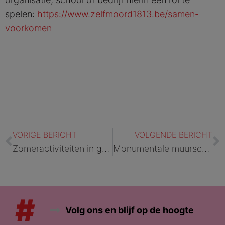
spelen:
https://www.zelfmoord1813.be/samen-
voorkomen
Vorige
V
VORIGE BERICHT
VOLGENDE BERICHT
Zomeractiviteiten in gevangenis van Oudenaarde | VRTnws
Monumentale muurschilderingen sieren ‘Wandeling’ Nieuw Dendermonde
#
Volg ons en blijf op de hoogte