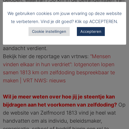
Antwerpen, Merksplas, Dendermonde en Leuven-
We gebruiken cookies om jouw ervaring op deze website
Hulp. Naast 150 deelnemers in detentie liepen in
te verbeteren. Vind je dit goed? Klik op ACCEPTEREN.
Leuven Hulp ook enkele directieleden mee. Een
teken dat het thema leeft en dat
Cookie instellingen
Accepteren
zelfmoordpreventie binnen de muren blijvende
aandacht verdient.
Bekijk hier de reportage van vrtnws:
“Mensen
vinden elkaar in hun verdriet”: lotgenoten lopen
samen 1813 km om zelfdoding bespreekbaar te
maken | VRT NWS: nieuws
Wil je meer weten over hoe jij je steentje kan
bijdragen aan het voorkomen van zelfdoding?
Op
de website van Zelfmoord 1813 vind je heel wat
handvatten om als individu, beleidsmaker,
organisatie, school of bedrijf hierin een rol te